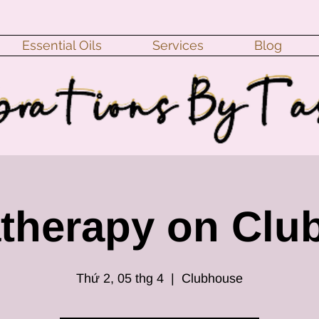
Essential Oils
Services
Blog
therapy on Clu
Thứ 2, 05 thg 4
  |  
Clubhouse