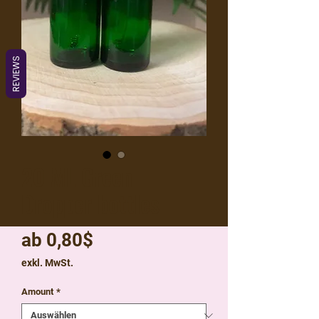
REVIEWS
20 ML Green
Dropper bottles
Sale-
ab
0,80$
Preis
exkl. MwSt.
Amount
*