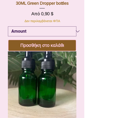
30ML Green Dropper bottles
Τιμή Έκπτωσης
Από
0,90 $
Δεν περιλαμβάνεται ΦΠΑ
Προσθήκη στο καλάθι