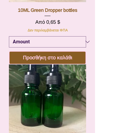
10ML Green Dropper bottles
Τιμή Έκπτωσης
Από
0,65 $
Δεν περιλαμβάνεται ΦΠΑ
Προσθήκη στο καλάθι