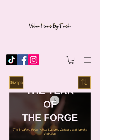
Φίλτρο