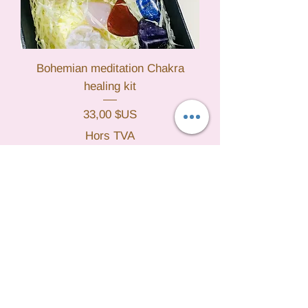
Bohemian meditation Chakra
healing kit
Prix
33,00 $US
Hors TVA
Ajouter au panier