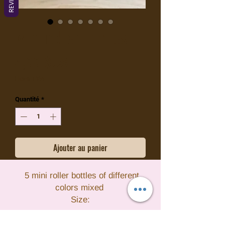
Mini roller bottles
Prix
4,99 $US
Hors TVA
Quantité
*
Ajouter au panier
5 mini roller bottles of different
colors mixed
Size:
2 ml