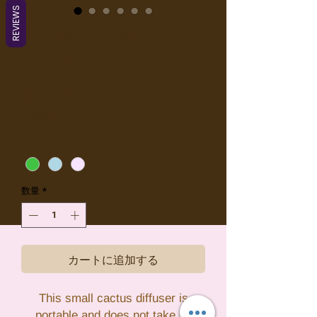
REVIEWS
Cactus Aroma
Diffuser
価
$32.70
格
消費税抜き
Color
*
数量
*
カートに追加する
This small cactus diffuser is
portable and does not take up