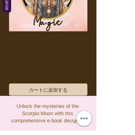
REVIEWS
Scorpio Moon E-
book
価
$4.95
格
消費税抜き
カートに追加する
Unlock the mysteries of the 
Scorpio Moon with this 
comprehensive e-book designed 
to help you harness the intense 