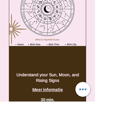
Divine Trio
Astrology Reading
Understand your Sun, Moon, and
Rising Signs
Meer informatie
30 min.
39,95
US$ 39,95
Amerikaanse
dollar
Nu boeken