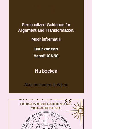
Astrology
Consultation
Personalized Guidance for
Alignment and Transformation.
Meer informatie
Duur varieert
Vanaf
Vanaf US$ 90
90
Amerikaanse
dollar
Nu boeken
Abonnementen bekijken