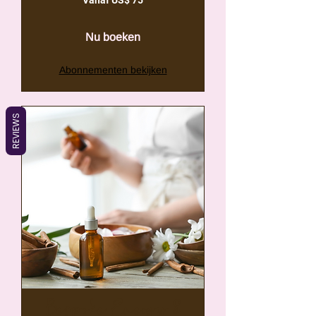
Vanaf US$ 75
75
Amerikaanse
dollar
Nu boeken
Abonnementen bekijken
REVIEWS
Bespoke Energy &