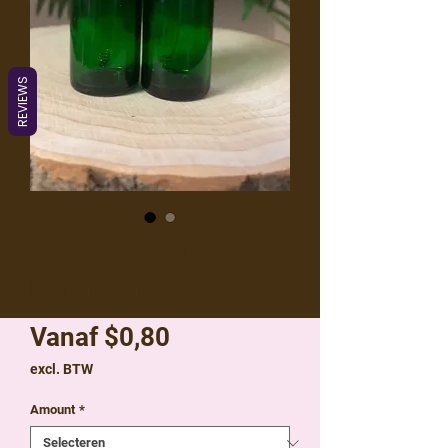
REVIEWS
20 ML Green
Dropper bottles
Verkoopprijs
Vanaf
$0,80
excl. BTW
Amount
*