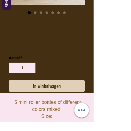
Mini roller bottles
Prijs
US$ 4,99
excl. BTW
Aantal
*
In winkelwagen
5 mini roller bottles of different
colors mixed
Size:
2 ml