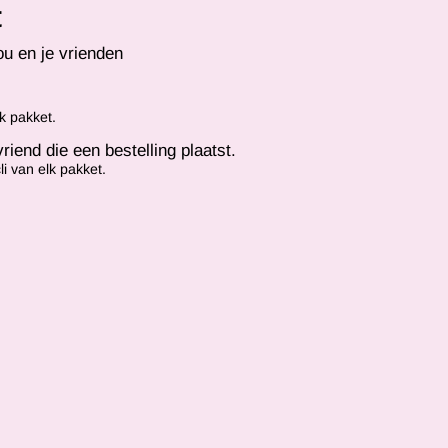
t
ou en je vrienden
lk pakket.
iend die een bestelling plaatst.
li van elk pakket.